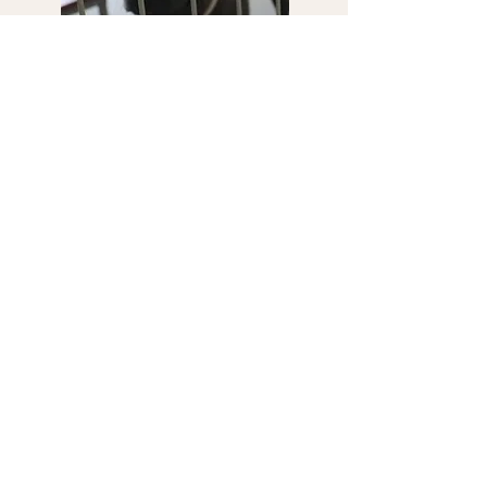
אימוץ התנדבות ותרומה
מידע ועידכונים
כלבים לאימוץ
ימי אימוץ
חתולים לאימוץ
נהלי אימוץ
תורמים לטיפולים וטרינריים
מידע למאמצים
מצילי חיים
חשיבות העיקור
מתנדבים כמשפחת אומנה
קורס מאלפים
מתנדבים בהסעות GET
צעירים
REXY
כלבים - כללי זהירות
עמוד התנדבות
חתולים - כללי
עמוד תרומות
זהירות
עיגול לטובה
מדריכים
אודותינו
יצירת קשר
אודות העמותה
עמוד צרו קשר
יחידת הכלבים
טופס התנדבות
יחידת החתולים
דיווח על התעללות בבע"ח
יחידת חינוך
אבדות ומציאות