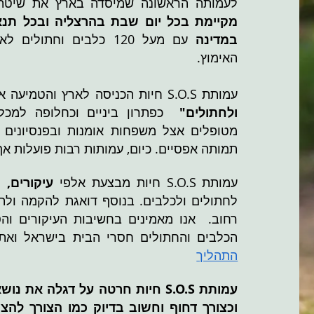
לעמותה הראשונה שמיסדה בארץ את שיטת
מקיימת בכל יום שבת בהרצליה ובכל תנא
במדינה
עם מעל 120 כלבים וחתו
האימוץ.
עמותת S.O.S חיות הכניסה לארץ והטמיעה את המושג
ולחתולים"
כפתרון ביניים וכחלופה למכל
מטופלים אצל משפחות אומנות ובפנסיונים ו
תמותה אפסיים. כיום, עמותות רבות פועלות אף 
עמותת S.O.S חיות מבצעת אלפי
עיקורים, 
לחתולים ולכלבים. בנוסף דואגת להקמה ולת
רחוב. אנו מאמינים בחשיבות העיקורים והס
הכלבים והחתולים חסרי הבית בישראל ואת
התהליך
עמותת S.O.S חיות חרטה על דגלה א
וכצורך דחוף וחשוב בדיוק כמו הצורך להצי