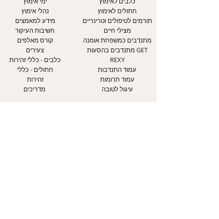
כלבים לאימוץ
ימי אימוץ
חתולים לאימוץ
נהלי אימוץ
תורמים לטיפולים וטרינריים
מידע למאמצים
מצילי חיים
חשיבות העיקור
מתנדבים כמשפחת אומנה
קורס מאלפים
מתנדבים בהסעות GET
צעירים
REXY
כלבים - כללי זהירות
עמוד התנדבות
חתולים - כללי
עמוד תרומות
זהירות
עיגול לטובה
מדריכים
אודותינו
יצירת קשר
אודות העמותה
עמוד צרו קשר
יחידת הכלבים
טופס התנדבות
יחידת החתולים
דיווח על התעללות בבע"ח
יחידת חינוך
אבדות ומציאות
מוקד אבידות ומציאות
WAZE ליום אימוץ הגדול
השותפים שלנו
במדינה
הצהרת נגישות
03-7441010
מדיניות פרטיות
office@sospets.co.il
תקנון ותנאי שימוש