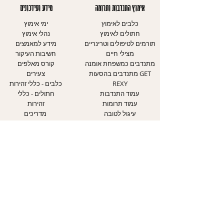
אימוץ התנדבות ותרומה
מידע ועידכונים
כלבים לאימוץ
ימי אימוץ
חתולים לאימוץ
נהלי אימוץ
תורמים לטיפולים וטרינריים
מידע למאמצים
מצילי חיים
חשיבות העיקור
מתנדבים כמשפחת אומנה
קורס מאלפים
מתנדבים בהסעות GET
צעירים
REXY
כלבים - כללי זהירות
עמוד התנדבות
חתולים - כללי
עמוד תרומות
זהירות
עיגול לטובה
מדריכים
אודותינו
יצירת קשר
אודות העמותה
עמוד צרו קשר
יחידת הכלבים
טופס התנדבות
יחידת החתולים
דיווח על התעללות בבע"ח
יחידת חינוך
אבדות ומציאות
מוקד אבידות ומציאות
WAZE ליום אימוץ הגדול
השותפים שלנו
במדינה
הצהרת נגישות