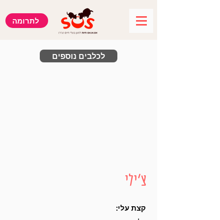
לתרומה
לכלבים נוספים
צ'ילי
קצת עלי: