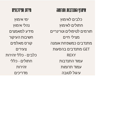
אימוץ התנדבות ותרומה
מידע ועידכונים
כלבים לאימוץ
ימי אימוץ
חתולים לאימוץ
נהלי אימוץ
תורמים לטיפולים וטרינריים
מידע למאמצים
מצילי חיים
חשיבות העיקור
מתנדבים כמשפחת אומנה
קורס מאלפים
מתנדבים בהסעות GET
צעירים
REXY
כלבים - כללי זהירות
עמוד התנדבות
חתולים - כללי
עמוד תרומות
זהירות
עיגול לטובה
מדריכים
אודותינו
יצירת קשר
אודות העמותה
עמוד צרו קשר
יחידת הכלבים
טופס התנדבות
יחידת החתולים
דיווח על התעללות בבע"ח
יחידת חינוך
אבדות ומציאות
מוקד אבידות ומציאות
WAZE ליום אימוץ הגדול
השותפים שלנו