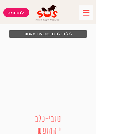
לתרומה
לכל הכלבים שנשארו מאחור
טובי-כלב
י החופש