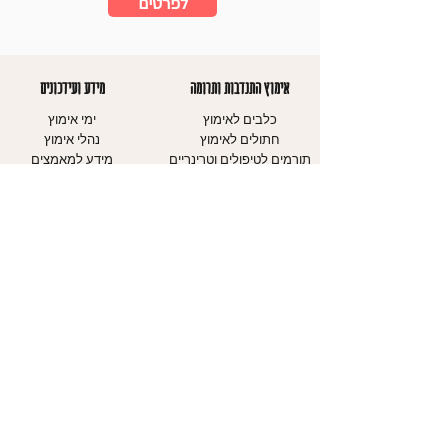
לפרטים
אימוץ התנדבות ותרומה
מידע ועידכונים
כלבים לאימוץ
ימי אימוץ
חתולים לאימוץ
נהלי אימוץ
תורמים לטיפולים וטרינריים
מידע למאמצים
מצילי חיים
חשיבות העיקור
מתנדבים כמשפחת אומנה
קורס מאלפים
מתנדבים בהסעות GET
צעירים
REXY
כלבים - כללי זהירות
עמוד התנדבות
חתולים - כללי
עמוד תרומות
זהירות
עיגול לטובה
מדריכים
אודותינו
יצירת קשר
אודות העמותה
עמוד צרו קשר
יחידת הכלבים
טופס התנדבות
יחידת החתולים