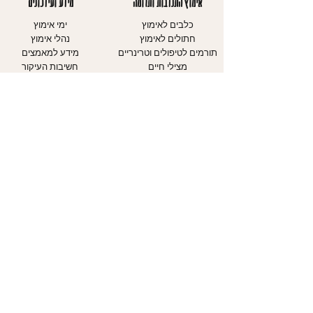
אימוץ התנדבות ותרומה
מידע ועידכונים
כלבים לאימוץ
ימי אימוץ
חתולים לאימוץ
נהלי אימוץ
תורמים לטיפולים וטרינריים
מידע למאמצים
מצילי חיים
חשיבות העיקור
מתנדבים כמשפחת אומנה
קורס מאלפים
מתנדבים בהסעות GET
צעירים
REXY
כלבים - כללי זהירות
עמוד התנדבות
חתולים - כללי
עמוד תרומות
זהירות
עיגול לטובה
מדריכים
אודותינו
יצירת קשר
אודות העמותה
עמוד צרו קשר
יחידת הכלבים
טופס התנדבות
יחידת החתולים
דיווח על התעללות בבע"ח
יחידת חינוך
אבדות ומציאות
מוקד אבידות ומציאות
WAZE ליום אימוץ הגדול
השותפים שלנו
במדינה
הצהרת נגישות
03-7441010