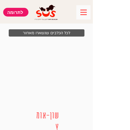
לתרומה
לכל הכלבים שנשארו מאחור
שון-אומ
ץ