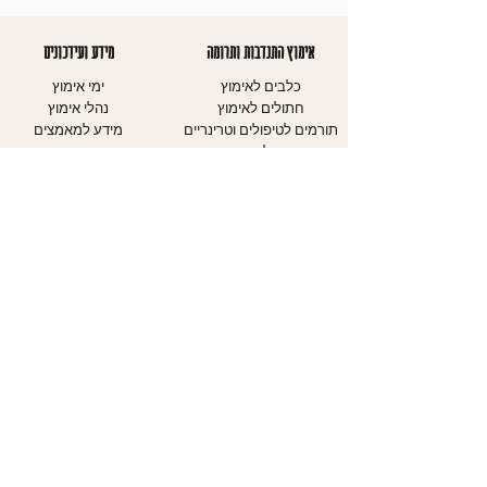
אימוץ התנדבות ותרומה
מידע ועידכונים
כלבים לאימוץ
ימי אימוץ
חתולים לאימוץ
נהלי אימוץ
תורמים לטיפולים וטרינריים
מידע למאמצים
מצילי חיים
חשיבות העיקור
מתנדבים כמשפחת אומנה
קורס מאלפים
מתנדבים בהסעות GET
צעירים
REXY
כלבים - כללי זהירות
עמוד התנדבות
חתולים - כללי
עמוד תרומות
זהירות
עיגול לטובה
מדריכים
אודותינו
יצירת קשר
אודות העמותה
עמוד צרו קשר
יחידת הכלבים
טופס התנדבות
יחידת החתולים
דיווח על התעללות בבע"ח
יחידת חינוך
אבדות ומציאות
מוקד אבידות ומציאות