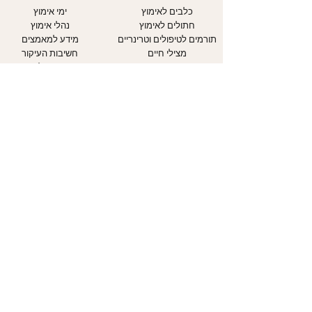
כלבים לאימוץ
ימי אימוץ
חתולים לאימוץ
נהלי אימוץ
תורמים לטיפולים וטרינריים
מידע למאמצים
מצילי חיים
חשיבות העיקור
מתנדבים כמשפחת אומנה
קורס מאלפים
מתנדבים בהסעות GET
צעירים
REXY
כלבים - כללי זהירות
עמוד התנדבות
חתולים - כללי
עמוד תרומות
זהירות
עיגול לטובה
מדריכים
אודותינו
יצירת קשר
אודות העמותה
עמוד צרו קשר
יחידת הכלבים
טופס התנדבות
יחידת החתולים
דיווח על התעללות בבע"ח
יחידת חינוך
אבדות ומציאות
מוקד אבידות ומציאות
WAZE ליום אימוץ הגדול
השותפים שלנו
במדינה
הצהרת נגישות
03-7441010
מדיניות פרטיות
office@sospets.co.il