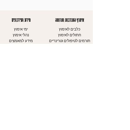
אימוץ התנדבות ותרומה
מידע ועידכונים
כלבים לאימוץ
ימי אימוץ
חתולים לאימוץ
נהלי אימוץ
תורמים לטיפולים וטרינריים
מידע למאמצים
מצילי חיים
חשיבות העיקור
מתנדבים כמשפחת אומנה
קורס מאלפים
מתנדבים בהסעות GET
צעירים
REXY
כלבים - כללי זהירות
עמוד התנדבות
חתולים - כללי
עמוד תרומות
זהירות
עיגול לטובה
מדריכים
אודותינו
יצירת קשר
אודות העמותה
עמוד צרו קשר
יחידת הכלבים
טופס התנדבות
יחידת החתולים
דיווח על התעללות בבע"ח
יחידת חינוך