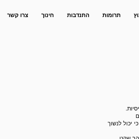
ץ
תרומות
התנדבות
חינוך
צרו קשר
סיות.
ם
י יכול לנשוך
והב שקט.