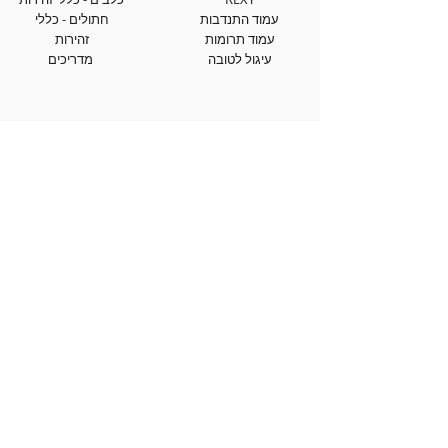
עמוד התנדבות
חתולים - כללי
עמוד תרומות
זהירות
עיגול לטובה
מדריכים
אודותינו
יצירת קשר
אודות העמותה
עמוד צרו קשר
יחידת הכלבים
טופס התנדבות
יחידת החתולים
דיווח על התעללות בבע"ח
יחידת חינוך
אבדות ומציאות
מוקד אבידות ומציאות
WAZE ליום אימוץ הגדול
השותפים שלנו
במדינה
הצהרת נגישות
03-7441010
מדיניות פרטיות
office@sospets.co.il
תקנון ותנאי שימוש
למשלוח דואר: רח' טאגור
לאתר
38 , ת"א,
6920340
בחסות: