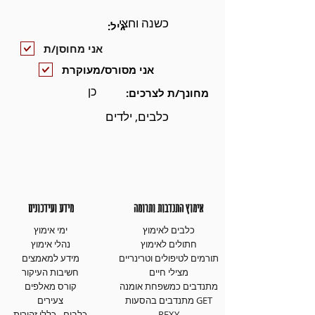
כשנה וחצי
גיל:
אני מחוסן/ת
אני מסורס/מעוקרת
כן
מחונך/ת לצרכים:
כלבים, ילדים
אימוץ התנדבות ותרומה
מידע ועידכונים
כלבים לאימוץ
ימי אימוץ
חתולים לאימוץ
נהלי אימוץ
תורמים לטיפולים וטרינריים
מידע למאמצים
מצילי חיים
חשיבות העיקור
מתנדבים כמשפחת אומנה
קורס מאלפים
מתנדבים בהסעות GET
צעירים
REXY
כלבים - כללי זהירות