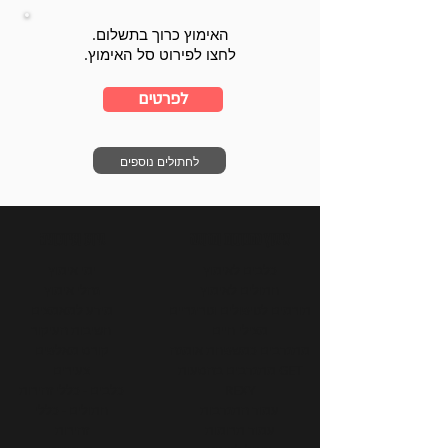
האימוץ כרוך בתשלום.
לחצו לפירוט סל האימוץ.
לפרטים
לחתולים נוספים
אימוץ התנדבות ותרומה
מידע ועידכונים
כלבים לאימוץ
ימי אימוץ
חתולים לאימוץ
נהלי אימוץ
תורמים לטיפולים וטרינריים
מידע למאמצים
מצילי חיים
חשיבות העיקור
מתנדבים כמשפחת אומנה
קורס מאלפים
מתנדבים בהסעות GET
צעירים
REXY
כלבים - כללי זהירות
עמוד התנדבות
חתולים - כללי
עמוד תרומות
זהירות