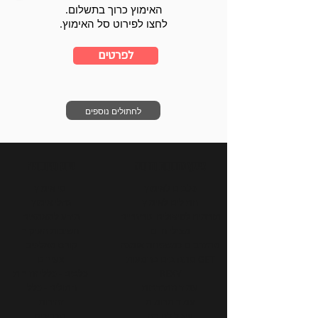
האימוץ כרוך בתשלום.
לחצו לפירוט סל האימוץ.
לפרטים
לחתולים נוספים
אימוץ התנדבות ותרומה
מידע ועידכונים
כלבים לאימוץ
ימי אימוץ
חתולים לאימוץ
נהלי אימוץ
תורמים לטיפולים וטרינריים
מידע למאמצים
מצילי חיים
חשיבות העיקור
מתנדבים כמשפחת אומנה
קורס מאלפים
מתנדבים בהסעות GET
צעירים
REXY
כלבים - כללי זהירות
עמוד התנדבות
חתולים - כללי
עמוד תרומות
זהירות
עיגול לטובה
מדריכים