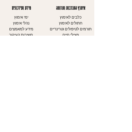
אימוץ התנדבות ותרומה
מידע ועידכונים
כלבים לאימוץ
ימי אימוץ
חתולים לאימוץ
נהלי אימוץ
תורמים לטיפולים וטרינריים
מידע למאמצים
מצילי חיים
חשיבות העיקור
מתנדבים כמשפחת אומנה
קורס מאלפים
מתנדבים בהסעות GET
צעירים
REXY
כלבים - כללי זהירות
עמוד התנדבות
חתולים - כללי
עמוד תרומות
זהירות
עיגול לטובה
מדריכים
אודותינו
יצירת קשר
אודות העמותה
עמוד צרו קשר
יחידת הכלבים
טופס התנדבות
יחידת החתולים
דיווח על התעללות בבע"ח
יחידת חינוך
אבדות ומציאות
מוקד אבידות ומציאות
WAZE ליום אימוץ הגדול
השותפים שלנו
במדינה